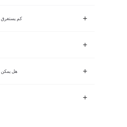
كم يستغرق تس
هل يمكن 