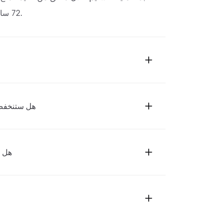
72 ساعة لضمان الطبيعية والسلامة.
هل ستنخفض أ
هل ت