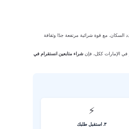
د السكان. مع قوة شرائية مرتفعة جدًا وثقافة
 في الإمارات ككل، فإن
شراء متابعين انستقرام في
⚡
٣. استقبل طلبك