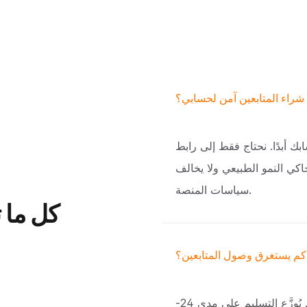
شراء المتابعين آمن لحسابي؟
 مرور حسابك أبدًا. نحتاج فقط إلى رابط
اكي النمو الطبيعي ولا يخالف
سياسات المنصة.
كل ما 
كم يستغرق وصول المتابعين؟
تبدأ عملية التسليم خلال دقائق من تأكيد الدفع. يُوزَّع التسليم على مدى 24-