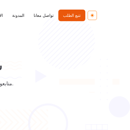
تتبع الطلب
تواصل معانا
المدونة
ال
Toggle theme
ش
متابعون إماراتيون حقيقيون. دبي وأبوظبي من أغنى أسواق انستقرام عالميًا.