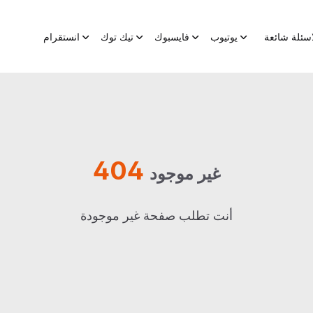
اسئلة شائعة
يوتيوب
فايسبوك
تيك توك
انستقرام
404
غير موجود
أنت تطلب صفحة غير موجودة