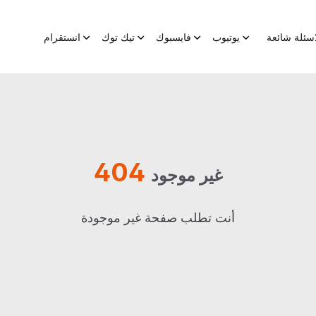
اسئلة شائعة
يوتيوب
فايسبوك
تيك توك
انستقرام
404
غير موجود
أنت تطلب صفحة غير موجودة